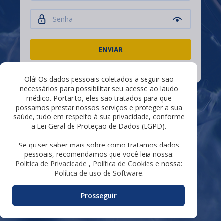
Problemas com a senha?
Olá! Os dados pessoais coletados a seguir são
necessários para possibilitar seu acesso ao laudo
médico. Portanto, eles são tratados para que
Central de Atendimento
possamos prestar nossos serviços e proteger a sua
(83) 3077.3954 |
saúde, tudo em respeito à sua privacidade, conforme
contato@anatomodiagnostico.com.br
a Lei Geral de Proteção de Dados (LGPD).
Se quiser saber mais sobre como tratamos dados
pessoais, recomendamos que você leia nossa:
©2026 Lacuna Sistemas
Política de Privacidade
,
Política de Cookies
e nossa:
v2026.8.1
Política de uso de Software
.